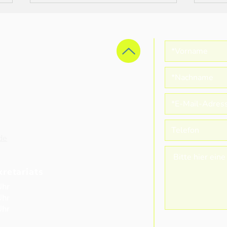
„Heute ist nicht das Ende,
Proj
es ist der Anfang von etwas
“All
Neuem!“
de
retariats
Uhr
Uhr
Uhr