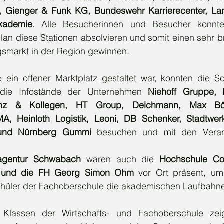
, Gienger & Funk KG, Bundeswehr Karrierecenter, Lan
akademie
. Alle Besucherinnen und Besucher konnt
lan diese Stationen absolvieren und somit einen sehr br
smarkt in der Region gewinnen.
e ein offener Marktplatz gestaltet war, konnten die Sc
h die Infostände der Unternehmen 
Niehoff Gruppe, 
renz & Kollegen, HT Group, Deichmann, Max Bö
, Heinloth Logistik, Leoni, DB Schenker, Stadtwer
und Nürnberg Gummi
 besuchen und mit den Verantw
sagentur Schwabach 
waren auch die
 Hochschule Co
g und die FH Georg Simon Ohm 
vor Ort präsent, um
chüler der Fachoberschule die akademischen Laufbahne
 Klassen der Wirtschafts- und Fachoberschule zeig