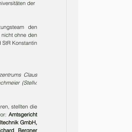
iversitäten der 
tungsteam den 
 nicht ohne den 
StR Konstantin 
lzentrums Claus 
hmeier (Stellv. 
n, stellten die 
or: 
Amtsgericht 
technik GmbH, 
chard Bergner 