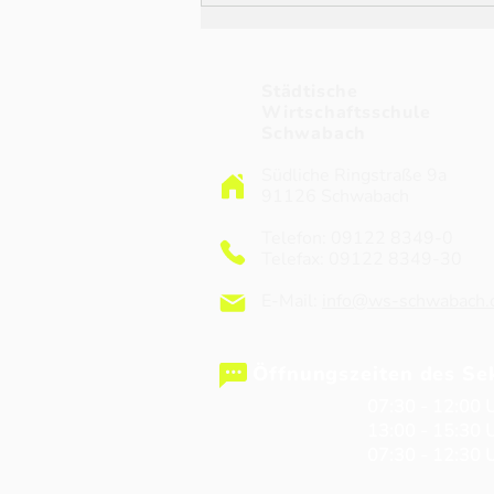
Städtische
Wirtschaftsschule
Schwabach
Südliche Ringstraße 9a
91126 Schwabach
Spendenlauf gegen den
Telefon: 09122 8349-0
Hunger
Telefax: 09122 8349-30
E-Mail:
info@ws-schwabach.
Öffnungszeiten des Sek
Mo - Do
07:30 - 12:00 
Mo - Do
13:00 - 15:30 
Fr
07:30 - 12:30 