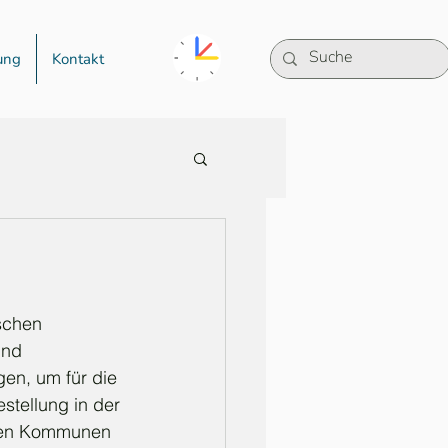
ung
Kontakt
schen 
und 
en, um für die 
tellung in der 
enen Kommunen 