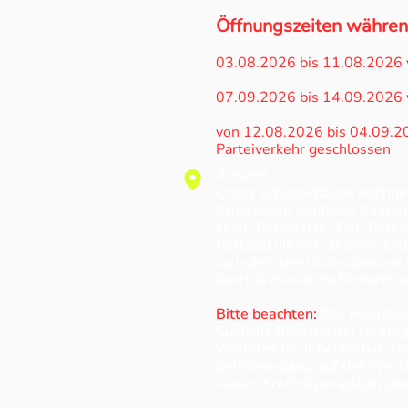
Öffnungszeiten währen
03.08.2026 bis 11.08.2026 
07.09.2026 bis 14.09.2026 
von 12.08.2026 bis 04.09.202
Parteiverkehr geschlossen
Anfahrt
Unser Schulgebäude befindet 
Schwabach (Südliche Ringstr.
kaum Parkplätze. Zum Parke
Parkplatz in der „Bismarcks
zwischen dem Schwabacher
Kraft-Gymnasium hindurch z
Bitte beachten:
Der Hauptein
Südliche Ringstraße) ist auf
Weiteres nicht benutzbar. N
Seiteneingang auf der West
Adam-Kraft-Gymnasium und 