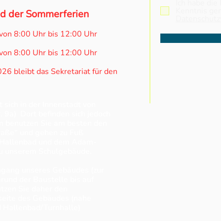
Ich habe die
Kenntnis g
d der Sommerferien
Datenschutz
von 8:00 Uhr bis 12:00 Uhr
von 8:00 Uhr bis 12:00 Uhr
6 bleibt das Sekretariat für den
sich in der Innenstadt von
 9a) Dort befinden sich jedoch
n benutzen Sie am besten den
traße“ und gehen zu Fuß
 Hallenbad und dem Adam-
u unserem Schulgebäude.
gang unseres Gebäudes (zur
grund der Baustelle bis auf
utzen Sie daher den
seite des Gebäudes (nahe
Hallenbad/Turnhalle)