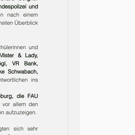
despolizei und 
en nach einem 
eiten Überblick 
hülerinnen und 
Mister & Lady, 
gl, VR Bank, 
ke Schwabach, 
ortlichen ins 
burg, die FAU 
 vor allem den 
n aufzuzeigen.
ten sich sehr 