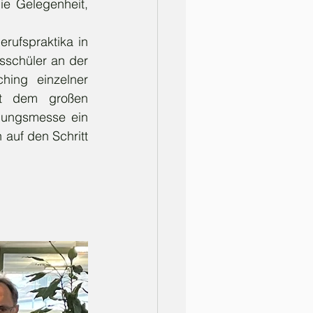
e Gelegenheit, 
ufspraktika in 
schüler an der 
ing einzelner 
t dem großen 
dungsmesse ein 
auf den Schritt 