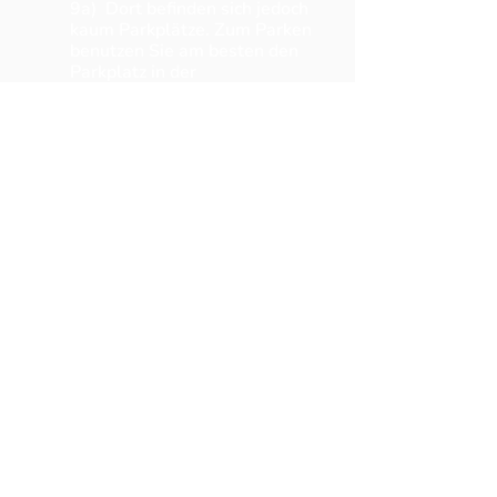
9a) Dort befinden sich jedoch
kaum Parkplätze. Zum Parken
benutzen Sie am besten den
Parkplatz in der
„Bismarckstraße“ und gehen zu
Fuß zwischen dem Schwabacher
Hallenbad und dem Adam-
Kraft-Gymnasium hindurch zu
unserem Schulgebäude.
Bitte beachten:
Der
Haupteingang unseres
Gebäudes (zur Südliche
Ringstraße) ist aufgrund der
Baustelle bis auf Weiteres nicht
benutzbar. Nutzen Sie daher den
Seiteneingang auf der
Westseite des Gebäudes (nahe
Adam-Kraft-Gymnasium und
Hallenbad/Turnhalle)