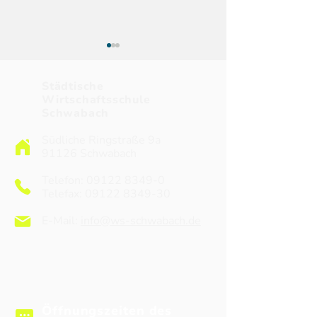
Städtische
Wirtschaftsschule
Schwabach
Südliche Ringstraße 9a
91126 Schwabach
„Heute ist nicht das
Projektfahrt 7. 
Ende, es ist der Anfang
“Alltag unter S
Telefon:
09122 8349-0
von etwas Neuem!“
2026
Telefax: 09122 8349-30
E-Mail:
info@ws-schwabach.de
Öffnungszeiten des