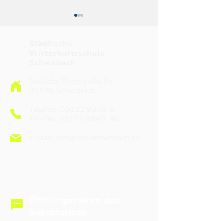
Städtische
Wirtschaftsschule
Schwabach
Südliche Ringstraße 9a
91126 Schwabach
„Heute ist nicht das
Projektfahrt 7. 
Ende, es ist der Anfang
“Alltag unter S
Telefon:
09122 8349-0
von etwas Neuem!“
2026
Telefax: 09122 8349-30
E-Mail:
info@ws-schwabach.de
Öffnungszeiten des
Sekretariats