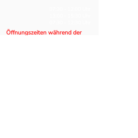
Mo - Do
07:30 - 12:00 Uhr
Mo - Do
13:00 - 15:30 Uhr
Fr
07:30 - 12:30 Uhr
Öffnungszeiten während der
Sommerferien
03.08.2026
bis
11.08.2026
von 8:00 Uhr
bis 12:00 Uhr
07.09.2026
bis
14.09.2026
von 8:00 Uhr
bis 12:00 Uhr
von
12.08.2026
bis
04.09.2026
bleibt
das Sekretariat für den Parteiverkehr
geschlossen
Anfahrt
Unser Schulgebäude befindet
sich in der Innenstadt von
Schwabach (Südliche Ringstr.
9a) Dort befinden sich jedoch
kaum Parkplätze. Zum Parken