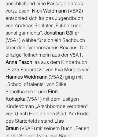
anschließend eine Passage daraus 
vorzulesen. 
Nick Weidmann 
(V5A2) 
entschied sich für das Jugendbuch 
von Andreas Schlüter „Fußball und 
sonst gar nichts“, 
Jonathan Göller 
(V5A1) wählte für sich ein Sachbuch 
über den Tyrannosaurus Rex aus. Die 
einzige Teilnehmerin aus der V5A1, 
Anna Pasch
 las aus dem Kinderbuch 
„Pizza Paparazzi“ von Eva Murges vor. 
Hannes Weidmann
 (V5A2) ging mit 
„School of talents“ von Silke 
Schellhammer und 
Finn 
Kohapka
 (V5A1) mit dem lustigen 
Kinderroman „Arschbombe verboten“ 
von Ulrich Hub an den Start. Am Ende 
des Starterfelds stand 
Lias 
Braun
 (V5A2) mit seinem Buch „Ferien 
in der Steinzeit von Insa Bauer.