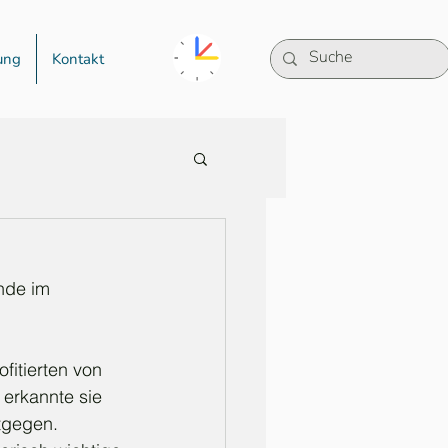
ung
Kontakt
nde im 
fitierten von 
 erkannte sie 
tgegen.