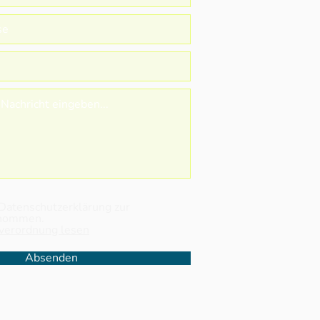
ektfahrt 7. Klasse:
tag unter Segeln” 2026
 Datenschutzerklärung zur
enommen.
verordnung lesen
Absenden