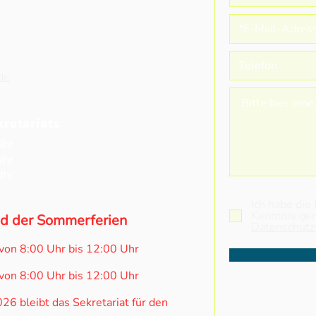
„Heute ist nicht das Ende,
Proj
es ist der Anfang von etwas
“All
Neuem!“
de
retariats
Uhr
Uhr
Uhr
Ich habe die
Kenntnis g
d der Sommerferien
Datenschutz
von 8:00 Uhr bis 12:00 Uhr
von 8:00 Uhr bis 12:00 Uhr
6 bleibt das Sekretariat für den