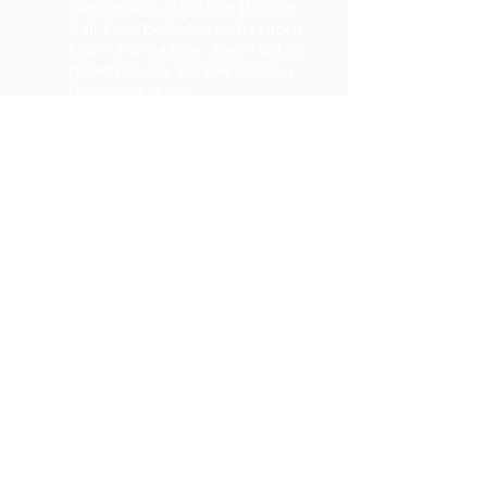
Schwabach (Südliche Ringstr.
9a) Dort befinden sich jedoch
kaum Parkplätze. Zum Parken
benutzen Sie am besten den
Parkplatz in der
„Bismarckstraße“ und gehen zu
Fuß zwischen dem Schwabacher
Hallenbad und dem Adam-
Kraft-Gymnasium hindurch zu
unserem Schulgebäude.
Bitte beachten:
Der
Haupteingang unseres
Gebäudes (zur Südliche
Ringstraße) ist aufgrund der
Baustelle bis auf Weiteres nicht
benutzbar. Nutzen Sie daher den
Seiteneingang auf der
Westseite des Gebäudes (nahe
Adam-Kraft-Gymnasium und
Hallenbad/Turnhalle)