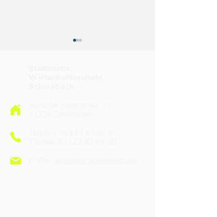
Städtische
Wirtschaftsschule
Schwabach
Südliche Ringstraße 9a
91126 Schwabach
„Heute ist nicht das
Projektfahrt 7. 
Ende, es ist der Anfang
“Alltag unter S
Telefon:
09122 8349-0
von etwas Neuem!“
2026
Telefax: 09122 8349-30
E-Mail:
info@ws-schwabach.de