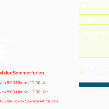
„Heute ist nicht das Ende,
Proj
es ist der Anfang von etwas
“All
Neuem!“
de
retariats
Uhr
Uhr
Uhr
Ich habe die
Kenntnis g
d der Sommerferien
Datenschutz
von 8:00 Uhr bis 12:00 Uhr
von 8:00 Uhr bis 12:00 Uhr
6 bleibt das Sekretariat für den