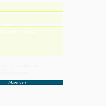
ektfahrt 7. Klasse:
tag unter Segeln” 2026
 Datenschutzerklärung zur
enommen.
verordnung lesen
Absenden