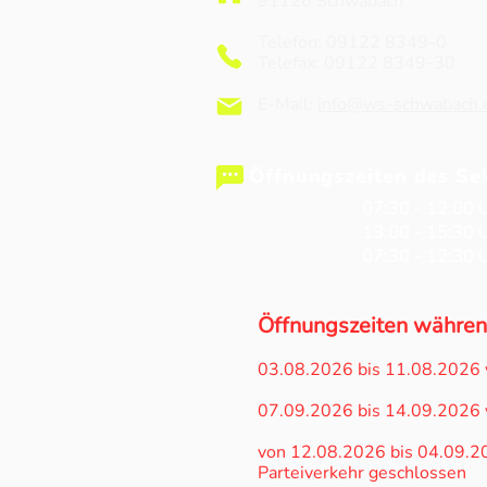
91126 Schwabach
Spendenlauf gegen den
Telefon: 09122 8349-0
Hunger
Telefax: 09122 8349-30
E-Mail:
info@ws-schwabach.
Öffnungszeiten des Sek
Mo - Do
07:30 - 12:00 
Mo - Do
13:00 - 15:30 
Fr
07:30 - 12:30 
Öffnungszeiten währen
03.08.2026 bis 11.08.2026 
07.09.2026 bis 14.09.2026 
von 12.08.2026 bis 04.09.202
Parteiverkehr geschlossen