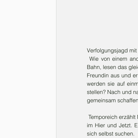
Verfolgungsjagd mit 
 Wie von einem anderen Stern knallt Henny in Pongers Leben. Sie treffen sich in der S-
Bahn, lesen das glei
Freundin aus und er 
werden sie auf einm
stellen? Nach und na
gemeinsam schaffen
 Temporeich erzählt Nils Mohl eine außergewöhnliche Liebesgeschichte mit Retrofeeling voll 
im Hier und Jetzt. 
sich selbst suchen. 