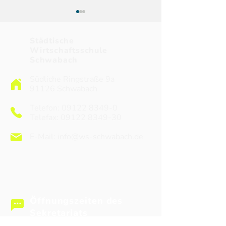
Städtische
Wirtschaftsschule
Schwabach
Südliche Ringstraße 9a
91126 Schwabach
„Heute ist nicht das
Projektfahrt 7. 
Ende, es ist der Anfang
“Alltag unter S
Telefon:
09122 8349-0
von etwas Neuem!“
2026
Telefax: 09122 8349-30
E-Mail:
info@ws-schwabach.de
Öffnungszeiten des
Sekretariats